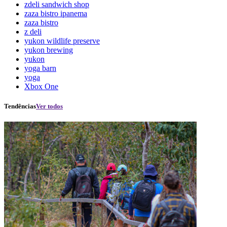
zdeli sandwich shop
zaza bistro ipanema
zaza bistro
z deli
yukon wildlife preserve
yukon brewing
yukon
yoga barn
yoga
Xbox One
Tendências
Ver todos