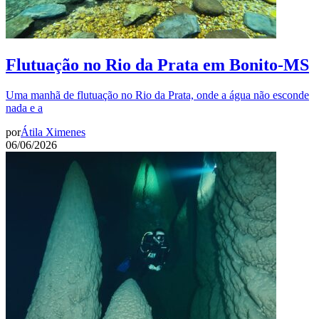
Flutuação no Rio da Prata em Bonito-MS
Uma manhã de flutuação no Rio da Prata, onde a água não esconde
nada e a
por
Átila Ximenes
06/06/2026