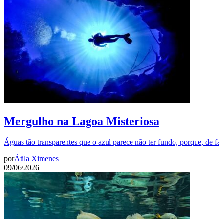
Mergulho na Lagoa Misteriosa
Águas tão transparentes que o azul parece não ter fundo, porque, de f
por
Átila Ximenes
09/06/2026