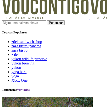
Pesquisar
Tópicos Populares
zdeli sandwich shop
zaza bistro ipanema
zaza bistro
z deli
yukon wildlife preserve
yukon brewing
yukon
yoga barn
yoga
Xbox One
Tendências
Ver todos