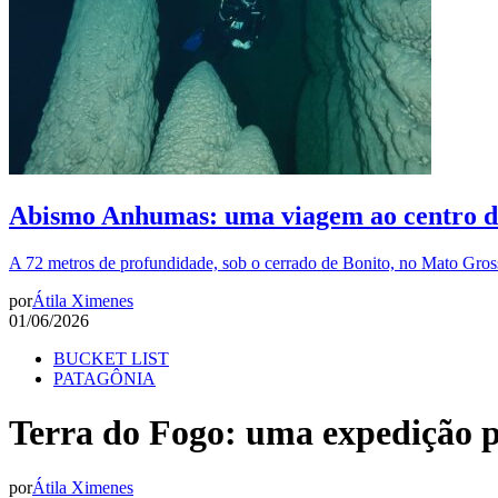
Abismo Anhumas: uma viagem ao centro d
A 72 metros de profundidade, sob o cerrado de Bonito, no Mato Gros
por
Átila Ximenes
01/06/2026
BUCKET LIST
PATAGÔNIA
Terra do Fogo: uma expedição 
por
Átila Ximenes