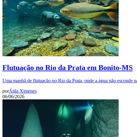
Flutuação no Rio da Prata em Bonito-MS
Uma manhã de flutuação no Rio da Prata, onde a água não esconde n
por
Átila Ximenes
06/06/2026