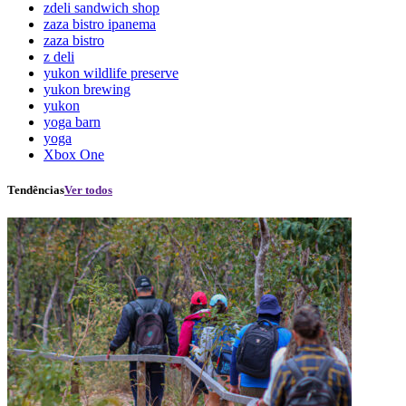
zdeli sandwich shop
zaza bistro ipanema
zaza bistro
z deli
yukon wildlife preserve
yukon brewing
yukon
yoga barn
yoga
Xbox One
Tendências
Ver todos