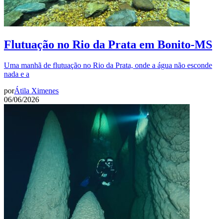
Flutuação no Rio da Prata em Bonito-MS
Uma manhã de flutuação no Rio da Prata, onde a água não esconde
nada e a
por
Átila Ximenes
06/06/2026