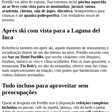
Portillo vai além do esporte. Sua estrutura inclui
piscina aquecida
ao ar livre com vista para as montanhas
,
jacuzzi
,
sauna
,
academia
,
cinema
,
sala de jogos
,
discoteca
, brinquedoteca para
crianças e até
quadra poliesportiva
. Um verdadeiro resort de
inverno.
Après ski com vista para a Laguna del
Inca
Referência também em après ski, aquele momento de relaxamento e
socialização depois de um dia intenso na neve, Portillo encanta com
seu
bar no Hotel Portillo
, que recebe visitantes com drinques,
fondues, música ao vivo e clima acolhedor. Para os mais gourmets, o
restaurante
Tio Bob’s
, no alto da montanha, oferece uma das vistas
mais impressionantes da estação, com pratos que harmonizam com
vinhos chilenos premiados.
Tudo incluso para aproveitar sem
preocupações
Quem se hospeda em Portillo tem à disposição
refeições completas
incluídas
no pacote: café da manhã, almoço, chá da tarde e jantar.
Além do restaurante principal, o local conta com um
self-service
e o