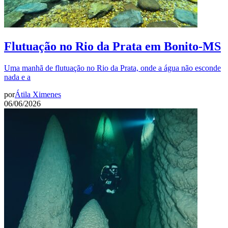
Flutuação no Rio da Prata em Bonito-MS
Uma manhã de flutuação no Rio da Prata, onde a água não esconde
nada e a
por
Átila Ximenes
06/06/2026