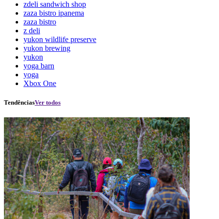
zdeli sandwich shop
zaza bistro ipanema
zaza bistro
z deli
yukon wildlife preserve
yukon brewing
yukon
yoga barn
yoga
Xbox One
Tendências
Ver todos