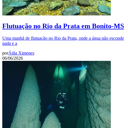
Flutuação no Rio da Prata em Bonito-MS
Uma manhã de flutuação no Rio da Prata, onde a água não esconde
nada e a
por
Átila Ximenes
06/06/2026