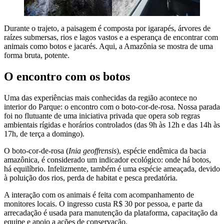
Durante o trajeto, a paisagem é composta por igarapés, árvores de
raízes submersas, rios e lagos vastos e a esperança de encontrar com
animais como botos e jacarés. Aqui, a Amazônia se mostra de uma
forma bruta, potente.
O encontro com os botos
Uma das experiências mais conhecidas da região acontece no
interior do Parque: o encontro com o boto-cor-de-rosa. Nossa parada
foi no flutuante de uma iniciativa privada que opera sob regras
ambientais rígidas e horários controlados (das 9h às 12h e das 14h às
17h, de terça a domingo).
O boto-cor-de-rosa (
Inia geoffrensis
), espécie endêmica da bacia
amazônica, é considerado um indicador ecológico: onde há botos,
há equilíbrio. Infelizmente, também é uma espécie ameaçada, devido
à poluição dos rios, perda de habitat e pesca predatória.
A interação com os animais é feita com acompanhamento de
monitores locais. O ingresso custa R$ 30 por pessoa, e parte da
arrecadação é usada para manutenção da plataforma, capacitação da
equipe e apoio a ações de conservação.