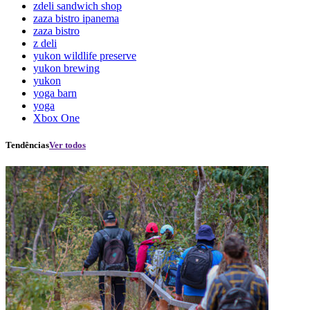
zdeli sandwich shop
zaza bistro ipanema
zaza bistro
z deli
yukon wildlife preserve
yukon brewing
yukon
yoga barn
yoga
Xbox One
Tendências
Ver todos