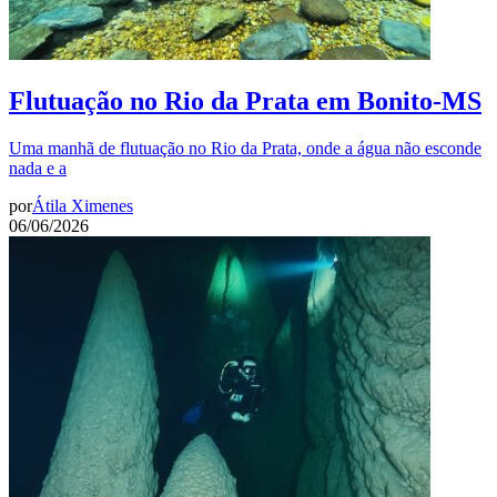
Flutuação no Rio da Prata em Bonito-MS
Uma manhã de flutuação no Rio da Prata, onde a água não esconde
nada e a
por
Átila Ximenes
06/06/2026