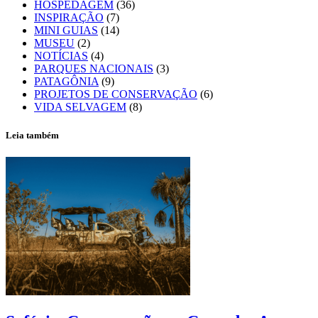
HOSPEDAGEM
(36)
INSPIRAÇÃO
(7)
MINI GUIAS
(14)
MUSEU
(2)
NOTÍCIAS
(4)
PARQUES NACIONAIS
(3)
PATAGÔNIA
(9)
PROJETOS DE CONSERVAÇÃO
(6)
VIDA SELVAGEM
(8)
Leia também