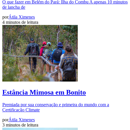
O que fazer em Belém do Pará: Ilha do Combu A apenas 10 minutos
de lancha de
por
Átila Ximenes
4 minutos de leitura
Estância Mimosa em Bonito
Premiada por sua conservação e primeira do mundo com a
Certificação Climate
por
Átila Ximenes
3 minutos de leitura