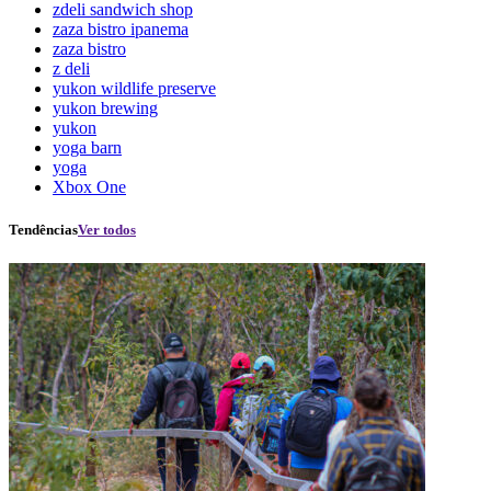
zdeli sandwich shop
zaza bistro ipanema
zaza bistro
z deli
yukon wildlife preserve
yukon brewing
yukon
yoga barn
yoga
Xbox One
Tendências
Ver todos