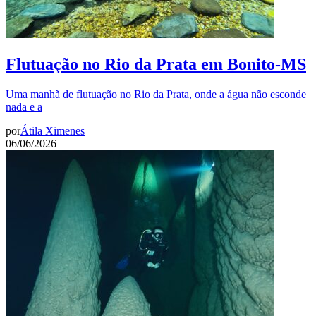
Flutuação no Rio da Prata em Bonito-MS
Uma manhã de flutuação no Rio da Prata, onde a água não esconde
nada e a
por
Átila Ximenes
06/06/2026