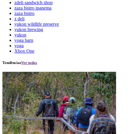
zdeli sandwich shop
zaza bistro ipanema
zaza bistro
z deli
yukon wildlife preserve
yukon brewing
yukon
yoga barn
yoga
Xbox One
Tendências
Ver todos