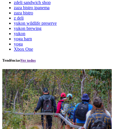
zdeli sandwich shop
zaza bistro ipanema
zaza bistro
z deli
yukon wildlife preserve
yukon brewing
yukon
yoga barn
yoga
Xbox One
Tendências
Ver todos