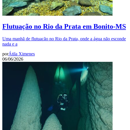
Flutuação no Rio da Prata em Bonito-MS
Uma manhã de flutuação no Rio da Prata, onde a água não esconde
nada e a
por
Átila Ximenes
06/06/2026