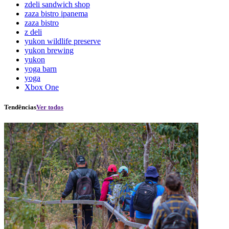
zdeli sandwich shop
zaza bistro ipanema
zaza bistro
z deli
yukon wildlife preserve
yukon brewing
yukon
yoga barn
yoga
Xbox One
Tendências
Ver todos